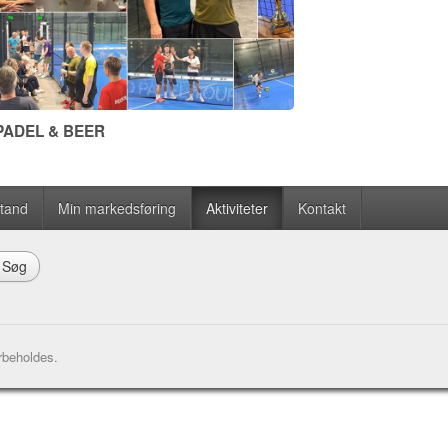
PADEL & BEER
stand
Min markedsføring
Aktiviteter
Kontakt
Søg
rbeholdes.