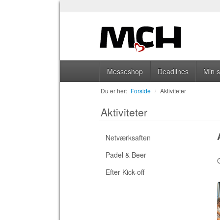
Messeshop
Deadlines
Min 
Du er her:
Forside
/
Aktiviteter
Aktiviteter
Netværksaften
Padel & Beer
G
Efter Kick-off