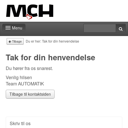
Menu
Messeshop
Du er her:
Tak for din henvendelse
Tilbage
Deadlines
Tak for din henvendelse
Min stand
Du hører fra os snarest.
Min markedsføring
Venlig hilsen
Team AUTOMATIK
Aktiviteter
Tilbage til kontaktsiden
Kontakt
Skriv til os