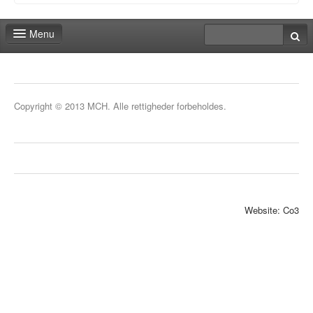
Menu
Messeshop
Deadlines
Copyright © 2013 MCH. Alle rettigheder forbeholdes.
Min stand
Min markedsføring
Aktiviteter
Kontakt
Website: Co3