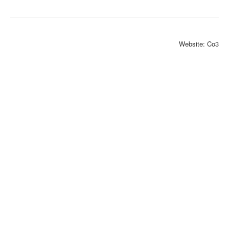
Min markedsføring
Aktiviteter
Kontakt
Website: Co3