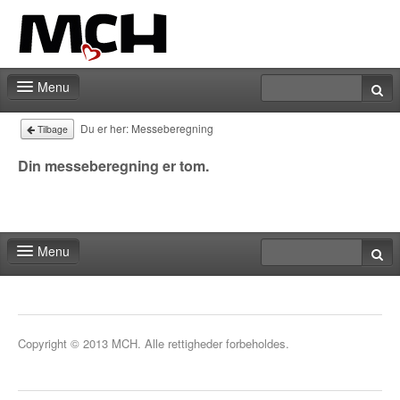
Menu
Messeshop
Du er her:
Messeberegning
Tilbage
Deadlines
Din messeberegning er tom.
Min stand
Min markedsføring
Menu
Aktiviteter
Messeshop
Kontakt
Deadlines
Copyright © 2013 MCH. Alle rettigheder forbeholdes.
Min stand