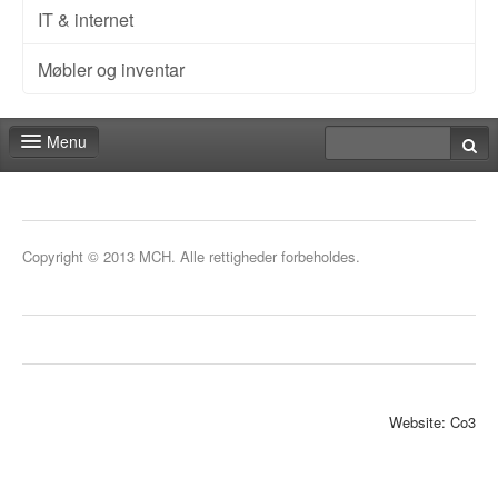
IT & internet
Møbler og inventar
Menu
Messeshop
Deadlines
Copyright © 2013 MCH. Alle rettigheder forbeholdes.
Min stand
Min markedsføring
Aktiviteter
Kontakt
Website: Co3