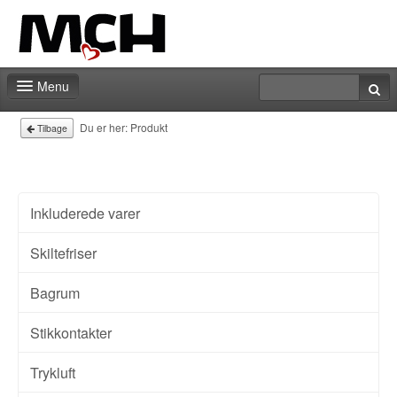
Menu
Messeshop
Du er her:
Produkt
Tilbage
Deadlines
Min stand
Inkluderede varer
Min markedsføring
Skiltefriser
Aktiviteter
Bagrum
Kontakt
Stikkontakter
Trykluft