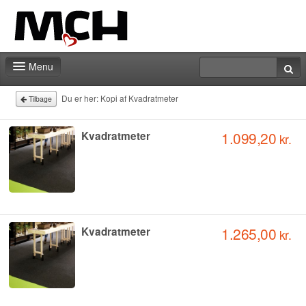
Menu
Messeshop
Du er her:
Kopi af Kvadratmeter
Tilbage
Deadlines
1.099,20
Kvadratmeter
kr.
Min stand
Min markedsføring
Aktiviteter
1.265,00
Kvadratmeter
kr.
Kontakt