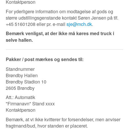
​Kontaktperson
For yderligere information om modtagelse af gods og
større udstillingsgenstande kontakt Søren Jensen på tlf.
+45 51601208 eller pr. e-mail
sje@mch.dk
.
Bemærk venligst, at der ikke må køres med truck i
selve hallen.
Pakker / post mærkes og sendes til:
Standnummer
Brøndby Hallen
Brøndby Stadion 10
2605 Brøndby
Att.: Automatik
"Firmanavn" Stand xxxx
Kontaktperson
Bemærk, at vi ikke kvitterer for forsendelser, men anviser
fragtmand/bud, hvor standen er placeret.