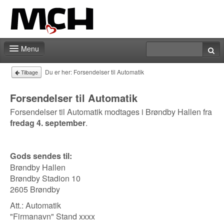
Menu
Messeshop
Du er her:
Forsendelser til Automatik
Tilbage
Deadlines
Forsendelser til Automatik
Forsendelser til Automatik modtages i Brøndby Hallen fra
Min stand
.
fredag 4. september
Min markedsføring
Aktiviteter
Gods
sendes til:
Brøndby Hallen
Kontakt
Brøndby Stadion 10
2605 Brøndby
Att.: Automatik
"Firmanavn" Stand xxxx