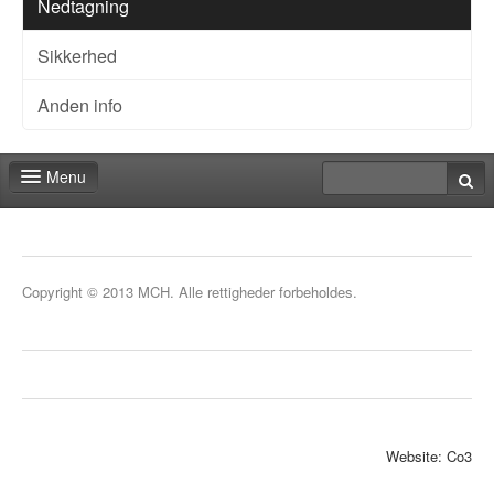
Nedtagning
Sikkerhed
Anden info
Menu
Messeshop
Deadlines
Copyright © 2013 MCH. Alle rettigheder forbeholdes.
Min stand
Min markedsføring
Aktiviteter
Kontakt
Website: Co3