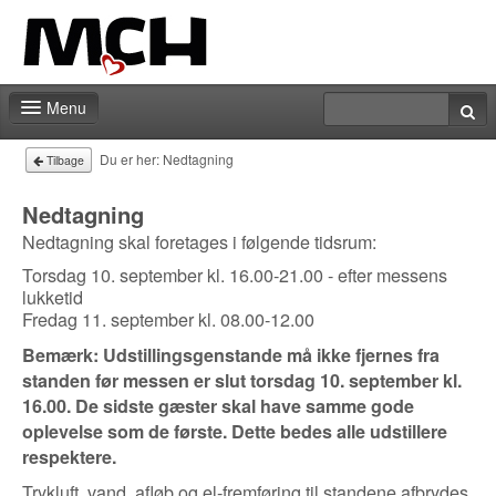
Menu
Messeshop
Du er her:
Nedtagning
Tilbage
Deadlines
Nedtagning
Nedtagning skal foretages i følgende tidsrum:
Min stand
Torsdag 10. september kl. 16.00-21.00 - efter messens
Min markedsføring
lukketid
Fredag 11. september kl. 08.00-12.00
Aktiviteter
Bemærk: Udstillingsgenstande må ikke fjernes fra
standen før messen er slut torsdag 10. september kl.
Kontakt
16.00. De sidste gæster skal have samme gode
oplevelse som de første. Dette bedes alle udstillere
respektere.
Trykluft, vand, afløb og el-fremføring til standene afbrydes