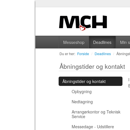
Messeshop
Deadlines
Min 
Du er her:
Forside
/
Deadlines
/
Åbningst
Åbningstider og kontakt
Åbningstider og kontakt
Opbygning
Nedtagning
Arrangørkontor og Teknisk
Service
Messedage - Udstillere