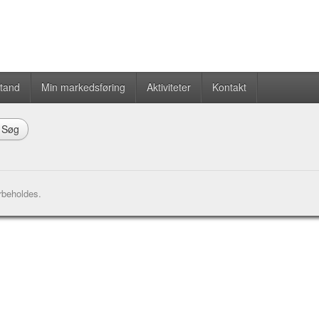
stand
Min markedsføring
Aktiviteter
Kontakt
Søg
rbeholdes.